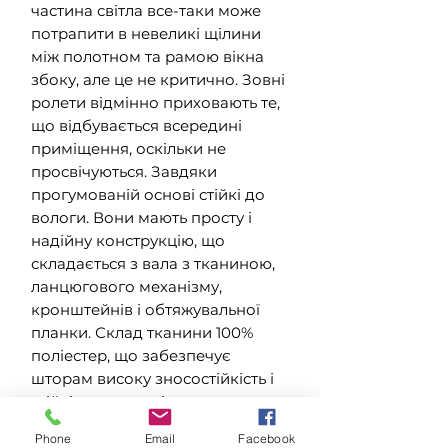
частина світла все-таки може
потрапити в невеликі щілини
між полотном та рамою вікна
збоку, але це не критично. Зовні
ролети відмінно приховають те,
що відбувається всередині
приміщення, оскільки не
просвічуються. Завдяки
прогумованій основі стійкі до
вологи. Вони мають просту і
надійну конструкцію, що
складається з вала з тканиною,
ланцюгового механізму,
кронштейнів і обтяжувальної
планки. Склад тканини 100%
поліестер, що забезпечує
шторам високу зносостійкість і
стійкість до зовнішнього
середовища, будь то холод або
Phone
Email
Facebook
спека. Механізм і кронштейни