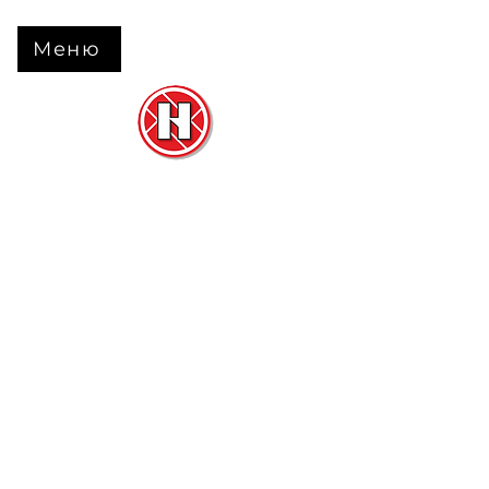
Меню
Нова Підлога
та
Двері
м. Черкаси вул. Б Вишневецького 68
+38 063 630 31 31