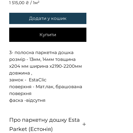
1 515,00 ₴
/
1м²
1 515,00 ₴
за
Додати у кошик
1
Квадратний
метр
Купити
3- полосна паркетна дошка
розмір - 13мм, 14мм товщина
x204 мм ширина x2190-2200мм
довжина ,
замок - EstaClic
поверхня - Мат.лак, брашована
поверхня
фаска -відсутня
Про паркетну дошку Esta
Parket (Естонія)