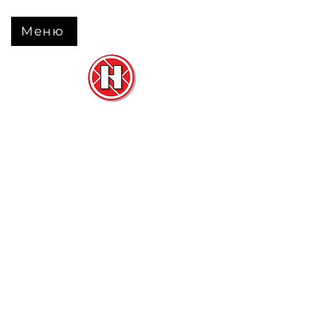
Меню
Нова Підлога
та
Двері
м. Черкаси вул. Б Вишневецького 68
+38 063 630 31 31