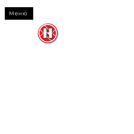
Меню
Нова Підлога
та
Двері
м. Черкаси вул. Б Вишневецького 68
+38 063 630 31 31