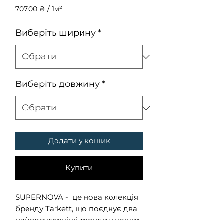
707,00 ₴
/
1м²
707,00 ₴
за
Виберіть ширину
*
1
Квадратний
метр
Виберіть довжину
*
Додати у кошик
Купити
SUPERNOVA - це нова колекція
бренду Tarkett, що поєднує два
найпопулярніші тренди у наших