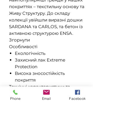
покриттях – текстильну основу та
Живу Структуру. До складу
колекції увійшли виразні дошки
SARDANA та CARLOS, та бетон із
активною структурою ENSA.
Згорнути
Особливості
Екологічність
Захисний лак Extreme
Protection
Висока зносостійкість
покриття
Технічні характеристики та
умови експлуатації
Phone
Email
Facebook
Тип навантаження на покриття
для підлоги в житлових
приміщеннях: 23
Тип навантаження на покриття
для підлоги в громадських