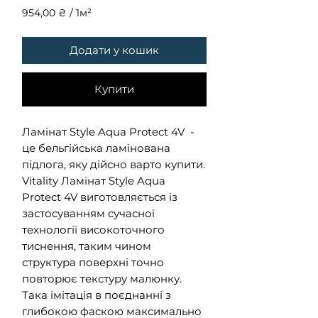
954,00 ₴
/
1м²
954,00 ₴
за
Додати у кошик
1
Квадратний
метр
Купити
Ламінат Style Aqua Protect 4V -
це бельгійська ламінована
підлога, яку дійсно варто купити.
Vitality Ламінат Style Aqua
Protect 4V виготовляється із
застосуванням сучасної
технології високоточного
тиснення, таким чином
структура поверхні точно
повторює текстуру малюнку.
Така імітація в поєднанні з
глибокою фаскою максимально