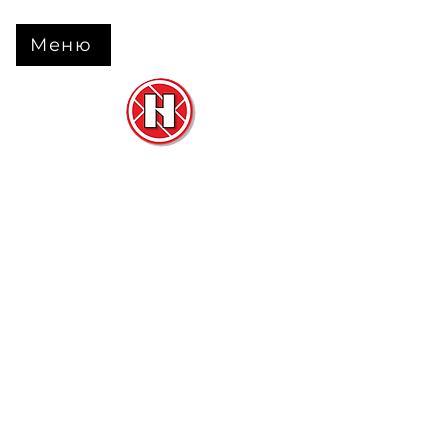
Меню
Нова Підлога
та
Двері
м. Черкаси вул. Б Вишневецького 68
+38 063 630 31 31