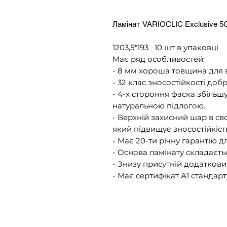
Ламінат VARIOCLIC Exclusive 5G 
1203,5*193 10 шт в упаковці
Має ряд особливостей:
- 8 мм хороша товщина для 
- 32 клас зносостійкості добр
- 4-х стороння фаска збільшу
натуральною підлогою.
- Верхній захисний шар в св
який підвищує зносостійкість
- Має 20-ти річну гарантію д
- Основа ламінату складаєть
- Знизу присутній додаткови
- Має сертифікат А1 стандарт