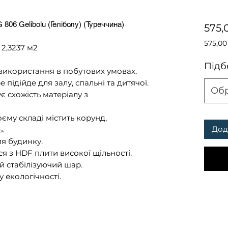
806 Gelibolu (Геліболу) (Туреччина)
575,
575,00
 2,3237 м2
575,00
за
Підб
використання в побутових умовах.
1
Квадр
е підійде для залу, спальні та дитячої.
Об
метр
є схожість матеріалу з
оєму складі містить корунд,
Дод
.
ля будинку.
ся з HDF плити високої щільності.
й стабілізуючий шар.
у екологічності.