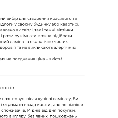
нний вибір для створення красивого та
ідлоги у своєму будинку або квартирі.
лено як світлі, так і темні відтінки.
 і розміру кімнати можна підібрати
ений ламінат з екологічно чистих
здоров'я та не викликають алергічних
альне поєднання ціна – якість!
коштів
 влаштовує після купівлі ламінату, Ви
і отримати назад кошти , але не пізніше
 споживачів, 14 днів від дня покупки.
ного вигляду, без явних пошкоджень