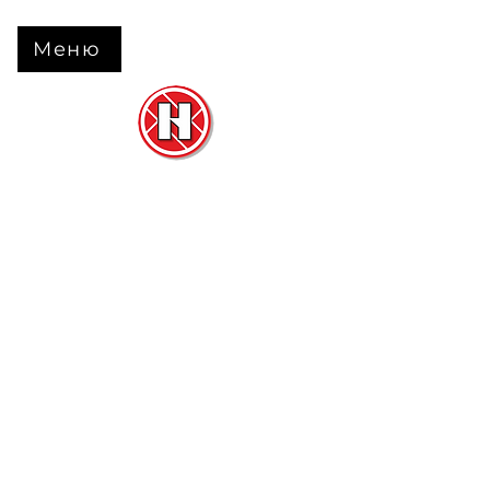
Меню
Нова Підлога
та
Двері
м. Черкаси вул. Б Вишневецького 68
+38 063 630 31 31