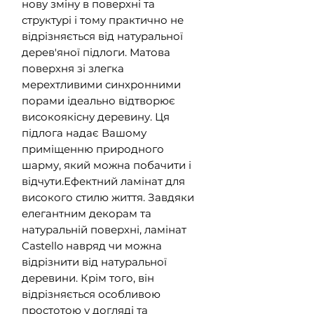
нову зміну в поверхні та
структурі і тому практично не
відрізняється від натуральної
дерев'яної підлоги. Матова
поверхня зі злегка
мерехтливими синхронними
порами ідеально відтворює
високоякісну деревину. Ця
підлога надає Вашому
приміщенню природного
шарму, який можна побачити і
відчути.Ефектний ламінат для
високого стилю життя. Завдяки
елегантним декорам та
натуральній поверхні, ламінат
Castello навряд чи можна
відрізнити від натуральної
деревини. Крім того, він
відрізняється особливою
простотою у догляді та