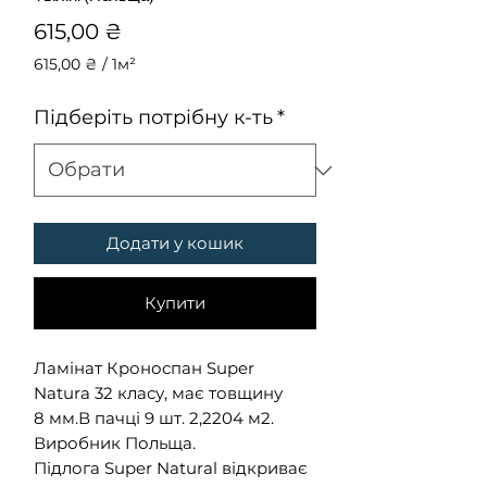
Ціна
615,00 ₴
615,00 ₴
/
1м²
615,00 ₴
за
Підберіть потрібну к-ть
*
1
Квадратний
метр
Додати у кошик
Купити
Ламінат Кроноспан Super
Natura 32 класу, має товщину
8 мм.В пачці 9 шт. 2,2204 м2.
Виробник Польща.
Підлога Super Natural відкриває