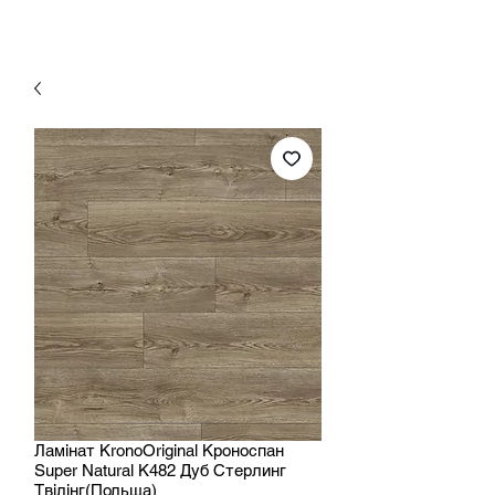
Ламінат KronoOriginal Кроноспан
Super Natural K482 Дуб Стерлинг
Твілінг(Польща)