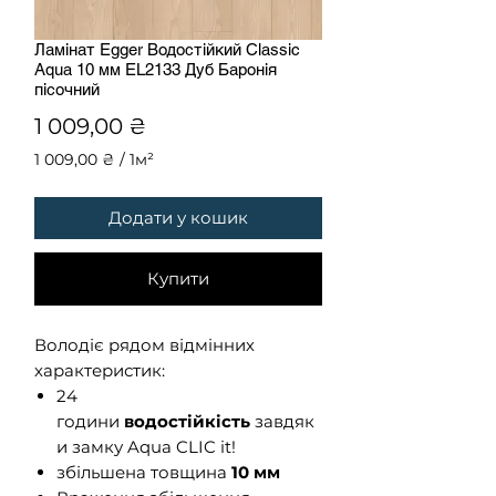
Ламінат Egger Водостійкий Classic
Aqua 10 мм EL2133 Дуб Баронія
пісочний
Ціна
1 009,00 ₴
1 009,00 ₴
/
1м²
1 009,00 ₴
за
Додати у кошик
1
Квадратний
метр
Купити
Володіє рядом відмінних
характеристик:
24
години
водостійкість
завдяк
и замку Aqua CLIC it!
збільшена товщина
10 мм