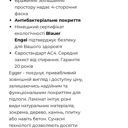
Враження збільшення
простору надає 4-стороння
фаска
Антибактеріальне покриття
Німецький сертифікат
екологічності
Blauer
Engel
підтверджує безпеку
для Вашого здоров'я
Євростандарт AC4. Середня
захист від стирання. Гарантія
20 років
Egger - поєднує привабливий
зовнішній вигляд і доступну ціну,
залишаючись надійним та
функціональним покриттям для
підлоги. Ламінат імітує різні
види натуральних матеріалів,
зокрема, дерево, камінь, плитку
або навіть бетон. Сучасні
технології дозволяють досягти