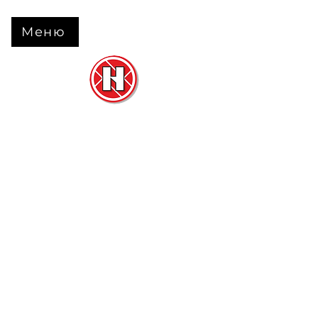
Меню
Нова Підлога
та
Двері
м. Черкаси вул. Б Вишневецького 68
+38 063 630 31 31