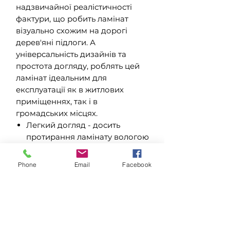
надзвичайної реалістичності
фактури, що робить ламінат
візуально схожим на дорогі
дерев'яні підлоги. А
універсальність дизайнів та
простота догляду, роблять цей
ламінат ідеальним для
експлуатації як в житлових
приміщеннях, так і в
громадських місцях.
Легкий догляд - досить
протирання ламінату вологою
ганчіркою, жодних
специфічних процедур не
Phone
Email
Facebook
потрібно.
Витримує високі температури,
не запалюється - недопалок,
який випадково впав на
ламіновану підлогу, не