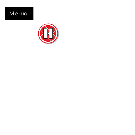
Меню
Нова Підлога
та
Двері
м. Черкаси вул. Б Вишневецького 68
+38 063 630 31 31