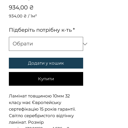
Ціна
934,00 ₴
934,00 ₴
/
1м²
934,00 ₴
за
Підберіть потрібну к-ть
*
1
Квадратний
метр
Додати у кошик
Купити
Ламінат товщиною 10мм 32
класу має Європейську
сертефікацію 15 років гарантії.
Світло серебристого відтінку
ламінат. Розмір