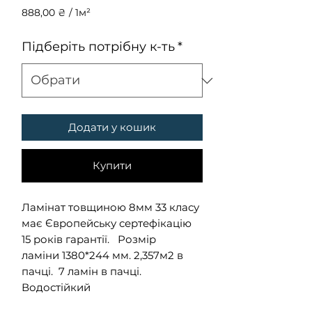
888,00 ₴
/
1м²
888,00 ₴
за
Підберіть потрібну к-ть
*
1
Квадратний
метр
Додати у кошик
Купити
Ламінат товщиною 8мм 33 класу
має Європейську сертефікацію
15 років гарантії. Розмір
ламіни 1380*244 мм. 2,357м2 в
пачці. 7 ламін в пачці.
Водостійкий