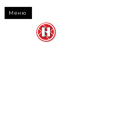
Меню
Нова Підлога
та
Двері
м. Черкаси вул. Б Вишневецького 68
+38 063 630 31 31