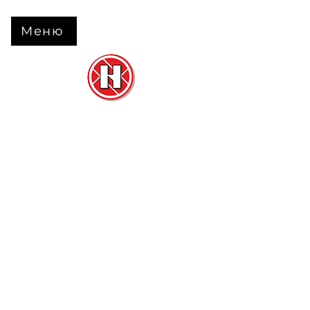
Меню
Нова Підлога
та
Двері
м. Черкаси вул. Б Вишневецького 68
+38 063 630 31 31