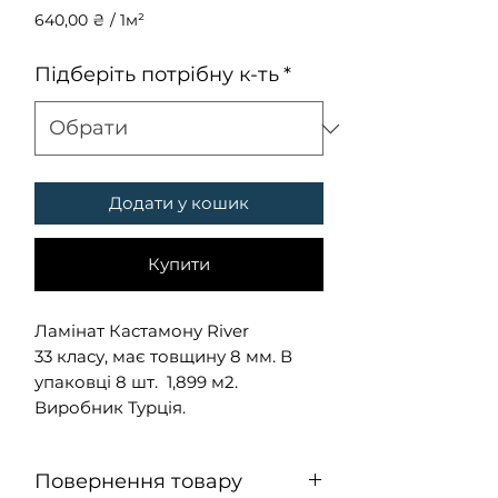
640,00 ₴
/
1м²
640,00 ₴
за
Підберіть потрібну к-ть
*
1
Квадратний
метр
Додати у кошик
Купити
Ламінат Кастамону River
33 класу, має товщину 8 мм. В
упаковці 8 шт. 1,899 м2.
Виробник Турція.
Повернення товару