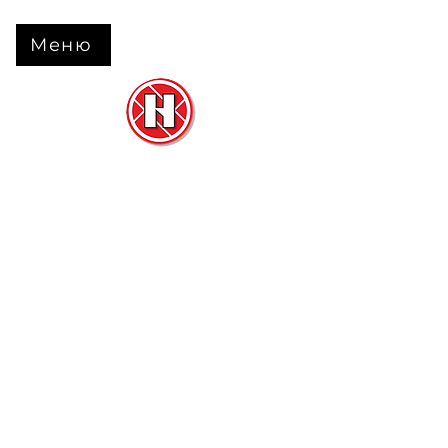
Меню
Нова Підлога
та
Двері
м. Черкаси вул. Б Вишневецького 68
+38 063 630 31 31