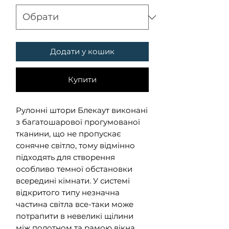
Додати у кошик
Купити
Рулонні штори Блекаут виконані
з багатошарової прогумованої
тканини, що не пропускає
сонячне світло, тому відмінно
підходять для створення
особливо темної обстановки
всередині кімнати. У системі
відкритого типу незначна
частина світла все-таки може
потрапити в невеликі щілини
між полотном та рамою вікна