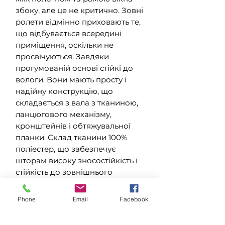
збоку, але це не критично. Зовні
ролети відмінно приховають те,
що відбувається всередині
приміщення, оскільки не
просвічуються. Завдяки
прогумованій основі стійкі до
вологи. Вони мають просту і
надійну конструкцію, що
складається з вала з тканиною,
ланцюгового механізму,
кронштейнів і обтяжувальної
планки. Склад тканини 100%
поліестер, що забезпечує
шторам високу зносостійкість і
стійкість до зовнішнього
середовища, будь то холод або
спека. Механізм і кронштейни
Phone
Email
Facebook
кріплення виконані з
високоміцного пластику.