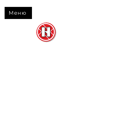
Меню
Нова Підлога
та
Двері
м. Черкаси вул. Б Вишневецького 68
+38 063 630 31 31