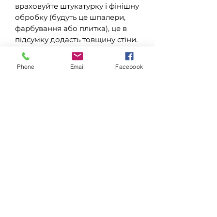
враховуйте штукатурку і фінішну
обробку (будуть це шпалери,
фарбування або плитка), це в
підсумку додасть товщину стіни.
Також не забувайте про підлогу.
Правило + 7-8 мм до висоти
Phone
Email
Facebook
отвору працює в разі виміру від
чистої підлоги (з уже
покладеним ламінатом, плиткою
і т.д.), в разі виміру без статі
обов'язково враховуйте скільки
сантиметрів додасться після
його укладання.
У нових будинках, в основному,
отвори мають стандартні
розміри. Якщо ж ви зіткнулися з
нестандартними отворами і
неможливістю їх змінити вихід є.
Деякі виробники пропонують