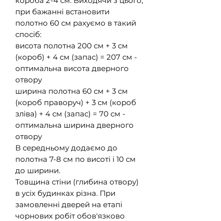
короба 2-4 см. Виходячи з цього,
при бажанні встановити
полотно 60 см рахуємо в такий
спосіб:
висота полотна 200 см + 3 см
(короб) + 4 см (запас) = 207 см -
оптимальна висота дверного
отвору
ширина полотна 60 см + 3 см
(короб праворуч) + 3 см (короб
зліва) + 4 см (запас) = 70 см -
оптимальна ширина дверного
отвору
В середньому додаємо до
полотна 7-8 см по висоті і 10 см
до ширини.
Товщина стіни (глибина отвору)
в усіх будинках різна. При
замовленні дверей на етапі
чорнових робіт обов'язково