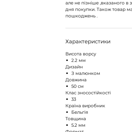
але не пізніше ,вказаного в 
дня покупки. Також товар ма
пошкоджень .
Характеристики
Висота ворсу
2.2 мм
Дизайн
З малюнком
Довжина
50 см
Клас зносостійкості
33
Країна виробник
Бельгія
Товщина
5.2 мм
Формат