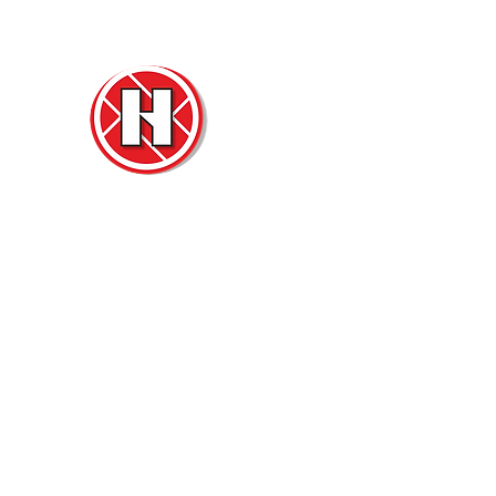
Нова
Двер
м. Ч