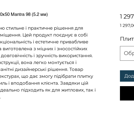
х50 Mantra 98 (5.2 мм)
1 29
1 297,
ю стильне і практичне рішення для
1 297,
іщення. Цей продукт поєднує в собі
за
Плит
нкціональність і естетичне привабливе
1
Квадр
виготовлена з міцних і зносостійких
Об
метр
довговічність і зручність використання.
трукції, вона легко монтується і
анітні дизайнерські рішення. Товар
Дод
екстурах, що дає змогу підібрати плитку
иль і вподобання клієнта. Завдяки цій
деально підходить як для житлових, так і
.