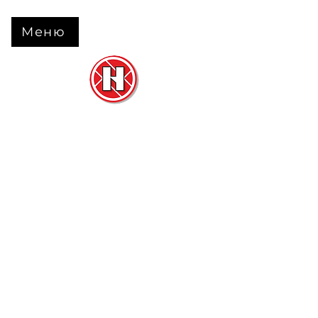
Меню
Нова Підлога
та
Двері
м. Черкаси вул. Б Вишневецького 68
+38 063 630 31 31