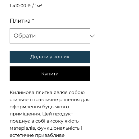
1 410,00 ₴
/
1м²
1 410,00 ₴
за
Плитка
*
1
Квадратний
метр
Додати у кошик
Купити
Килимова плитка являє собою
стильне і практичне рішення для
оформлення будь-якого
приміщення. Цей продукт
поєднує в собі високу якість
матеріалів, функціональність і
естетичне привабливе