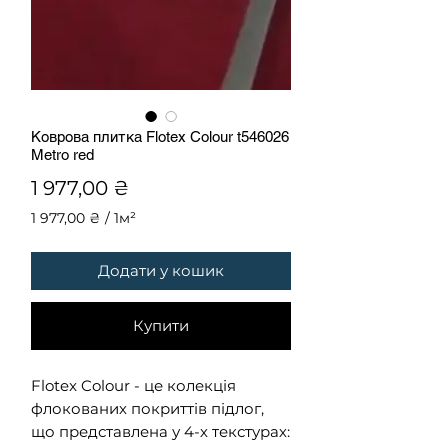
Коврова плитка Flotex Colour t546026
Metro red
Ціна
1 977,00 ₴
1 977,00 ₴
/
1м²
1 977,00 ₴
за
Додати у кошик
1
Квадратний
метр
Купити
Flotex Colour - це колекція
флокованих покриттів підлог,
що представлена у 4-х текстурах: