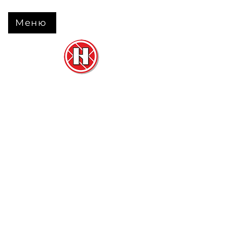
Меню
Нова Підлога
та
Двері
м. Черкаси вул. Б Вишневецького 68
+38 063 630 31 31