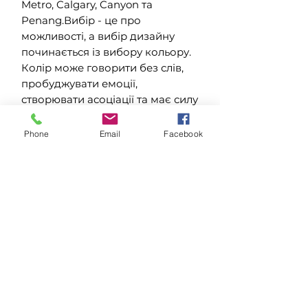
Metro, Calgary, Canyon та
Penang.Вибір - це про
можливості, а вибір дизайну
починається із вибору кольору.
Колір може говорити без слів,
пробуджувати емоції,
створювати асоціації та має силу
вплинути на загальний настрій
та відчуття приміщення. Колір -
Phone
Email
Facebook
особистий та передає наші
почуття та цінності, є основною
частиною свободи вибору.Саме
тому, наші дизайнери створили
нову колекцію флокованого
поркиття Flotex, що повністю
базується на безмежних
можливостях кольору. Відкрийте
для себе нашу колекцію Flotex
Colour! Всі ці дизайни доступні
у рулонах і плитках, а деякі