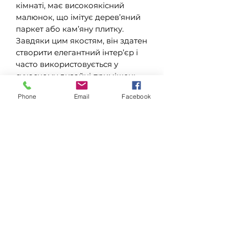
кімнаті, має високоякісний
малюнок, що імітує дерев’яний
паркет або кам’яну плитку.
Завдяки цим якостям, він здатен
створити елегантний інтер’єр і
часто використовується у
сучасному дизайні приміщень.
Переваги вінілового ламінату
Phone
Email
Facebook
Primero :
✓ Висока стійкість до вологи
✓ Стійкість до ковзання R10
✓ Міцний захисний шар
Superguard
✓ Екологічно безпечний
матеріал
Характеристики
Тип вінілуLVT Фаска Стандарт 4V