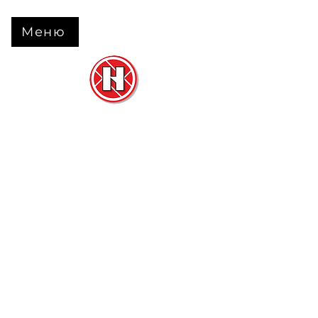
Меню
Нова Підлога
та
Двері
м. Черкаси вул. Б Вишневецького 68
+38 063 630 31 31