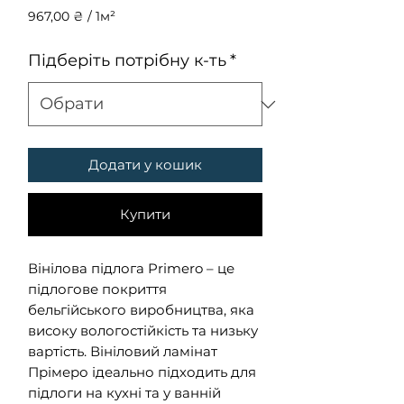
967,00 ₴
/
1м²
967,00 ₴
за
Підберіть потрібну к-ть
*
1
Квадратний
метр
Додати у кошик
Купити
Вінілова підлога Primero – це
підлогове покриття
бельгійського виробництва, яка
високу вологостійкість та низьку
вартість. Вініловий ламінат
Прімеро ідеально підходить для
підлоги на кухні та у ванній