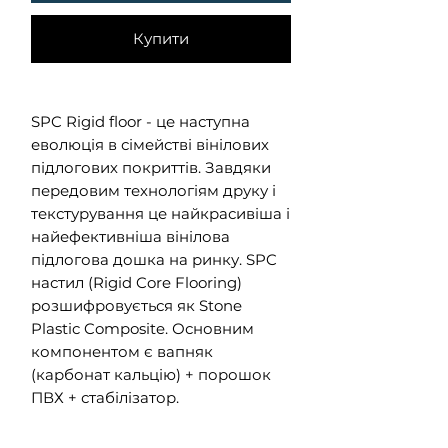
Квадратний
метр
Купити
SPC Rigid floor - це наступна
еволюція в сімействі вінілових
підлогових покриттів. Завдяки
передовим технологіям друку і
текстурування це найкрасивіша і
найефективніша вінілова
підлогова дошка на ринку. SPC
настил (Rigid Core Flooring)
розшифровується як Stone
Plastic Composite. Основним
компонентом є вапняк
(карбонат кальцію) + порошок
ПВХ + стабілізатор.