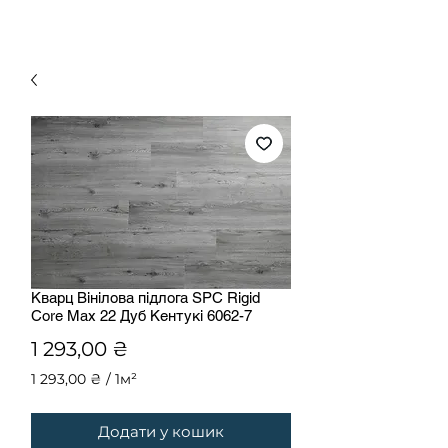
Кварц Вінілова підлога SPC Rigid
Core Max 22 Дуб Кентукі 6062-7
Ціна
1 293,00 ₴
1 293,00 ₴
/
1м²
1 293,00 ₴
за
Додати у кошик
1