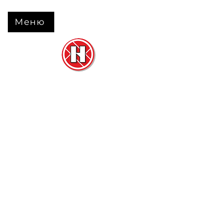
Меню
Нова Підлога
та
Двері
м. Черкаси вул. Б Вишневецького 68
+38 063 630 31 31