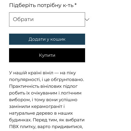
за
Підберіть потрібну к-ть
*
1
Квадратний
метр
Додати у кошик
Купити
У нашій країні вініл — на піку
популярності, і це обгрунтовано.
Практичність вінілових підлог
робить їх очікуваним і логічним
вибором, і тому вони успішно
замінили керамограніт і
натуральне дерево в наших
будинках. Перед тим, як вибрати
ПВХ плитку, варто придивитися,