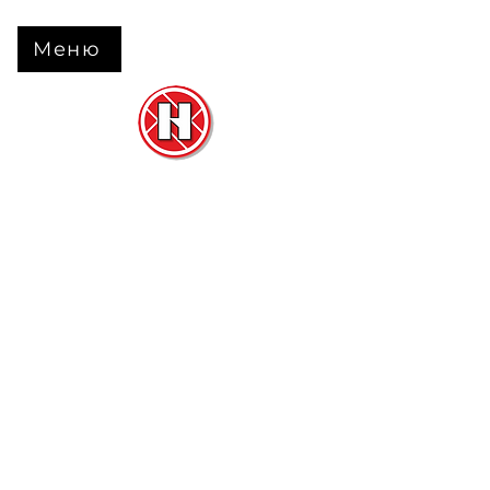
Меню
Нова Підлога
та
Двері
м. Черкаси вул. Б Вишневецького 68
+38 063 630 31 31