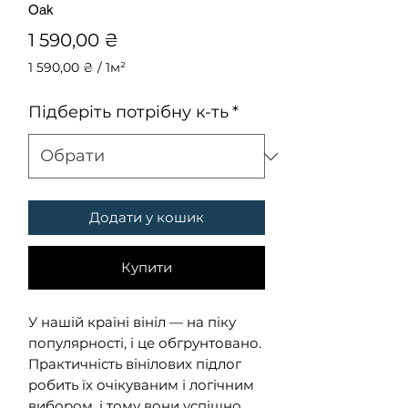
Oak
Ціна
1 590,00 ₴
1 590,00 ₴
/
1м²
1 590,00 ₴
за
Підберіть потрібну к-ть
*
1
Квадратний
метр
Додати у кошик
Купити
У нашій країні вініл — на піку
популярності, і це обгрунтовано.
Практичність вінілових підлог
робить їх очікуваним і логічним
вибором, і тому вони успішно