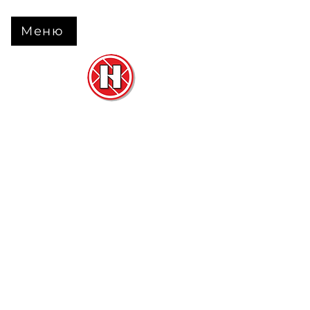
Меню
Нова Підлога
та
Двері
м. Черкаси вул. Б Вишневецького 68
+38 063 630 31 31