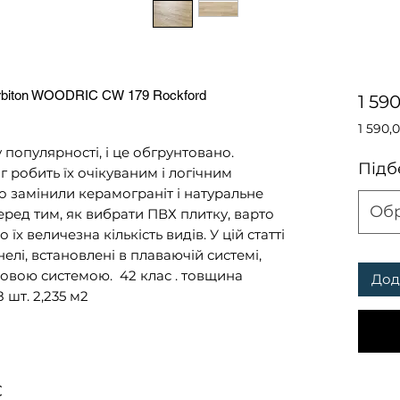
Arbiton WOODRIC CW 179 Rockford
1 59
1 590,
1 590,
у популярності, і це обгрунтовано.
за
Підб
г робить їх очікуваним і логічним
1
о замінили керамограніт і натуральне
Квадр
Об
ред тим, як вибрати ПВХ плитку, варто
метр
х величезна кількість видів. У цій статті
елі, встановлені в плаваючій системі,
ковою системою. 42 клас . товщина
Дод
8 шт. 2,235 м2
C