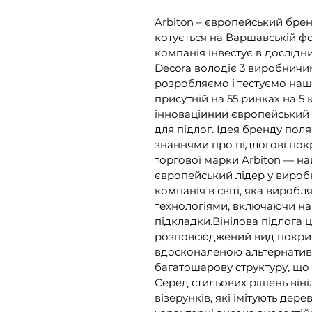
Arbiton – європейський бре
котується на Варшавській фо
компанія інвестує в дослідни
Decora володіє 3 виробничи
розробляємо і тестуємо наш
присутній на 55 ринках на 5 к
інноваційний європейський б
для підлог. Ідея бренду пол
знаннями про підлогові покр
торгової марки Arbiton — на
європейський лідер у виробн
компанія в світі, яка виробл
технологіями, включаючи най
підкладки.Вінілова підлога 
розповсюджений вид покритт
вдосконаленою альтернативо
багатошарову структуру, що н
Серед стильових рішень віні
візерунків, які імітують дер