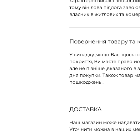
характерні висока зносостійк
тому вінілова підлога заво
власників житлових та коме
Повернення товару та 
У випадку ,якщо Вас, щось н
покриття, Ви маєте право йо
але не пізніше ,вказаного в 
дня покупки. Також товар м
пошкоджень .
ДОСТАВКА
Наш магазин може надавати 
Уточнити можна в наших мене