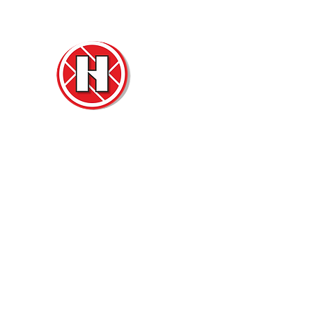
Нова
Двер
м. Ч