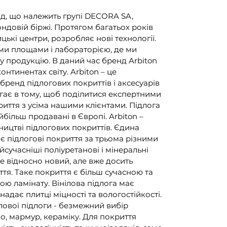
нд, що належить групі DECORA SA,
ндовій біржі. Протягом багатьох років
цькі центри, розробляє нові технології.
ми площами і лабораторією, де ми
у продукцію. В даний час бренд Arbiton
онтинентах світу. Arbiton – це
ренд підлогових покриттів і аксесуарів
ягає в тому, щоб поділитися експертними
иття з усіма нашими клієнтами. Підлога
йбільш продавані в Європі. Arbiton –
ицтві підлогових покриттів. Єдина
яє підлогові покриття за трьома різними
сучасніші поліуретанові і мінеральні
це відносно новий, але вже досить
я. Таке покриття є більш сучасною та
ю ламінату. Вінілова підлога має
адає плитці міцності та вологостійкості.
лової підлоги - безмежний вибір
ево, мармур, кераміку. Для покриття