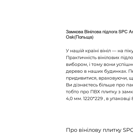
Замкова Вінілова підлога SPC 
Oak(Польща)
У нашій країні вініл — на пік
Практичність вінілових підло
вибором, і тому вони успішн
дерево в наших будинках. Пе
придивитися, враховуючи, що ї
Ви дізнаєтесь більше про пан
тобто про ПВХ плитку з зам
4,0 мм. 1220*229 , в упаковці 
Про вінілову плитку SP