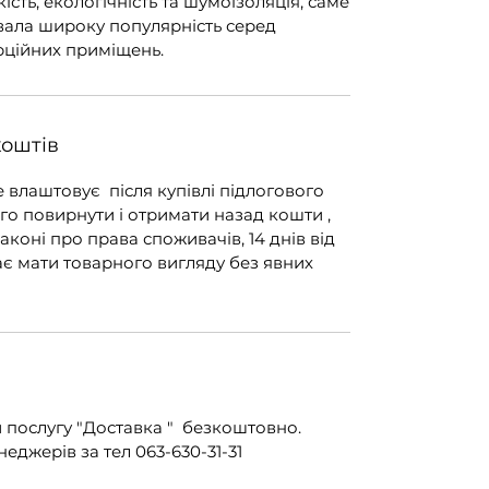
ість, екологічність та шумоізоляція, саме
ювала широку популярність серед
рційних приміщень.
коштів
е влаштовує після купівлі підлогового
го повирнути і отримати назад кошти ,
законі про права споживачів, 14 днів від
ає мати товарного вигляду без явних
послугу "Доставка " безкоштовно.
джерів за тел 063-630-31-31