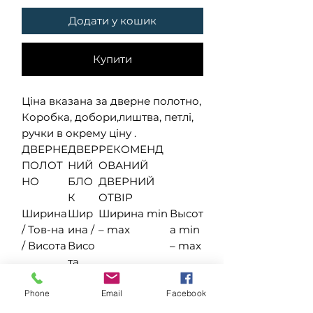
Додати у кошик
Купити
Ціна вказана за дверне полотно,
Коробка, добори,лиштва, петлі,
ручки в окрему ціну .
ДВЕРНЕ
ДВЕР
РЕКОМЕНД
ПОЛОТ
НИЙ
ОВАНИЙ
НО
БЛО
ДВЕРНИЙ
К
ОТВІР
Ширина
Шир
Ширина min
Высот
/ Тов-на
ина /
– max
а min
/ Висота
Висо
– max
та
400 / 40
460 /
480 – 520
2050
/ 2000
2030
–
Phone
Email
Facebook
2080