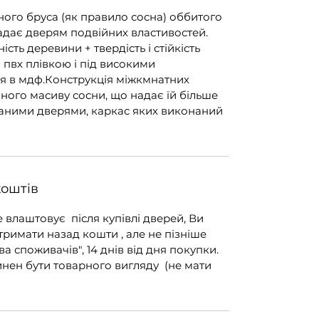
ного бруса (як правило сосна) оббитого
адає дверям подвійних властивостей.
ість деревини + твердість і стійкість
я пвх плівкою і під високими
я в мдф.Конструкція міжкмнатних
ного масиву сосни, що надає їй більше
ичаними дверями, каркас яких виконаний
коштів
е влаштовує після купівлі дверей, Ви
тримати назад кошти , але не пізніше
ва споживачів", 14 днів від дня покупки.
инен бути товарного вигляду (не мати