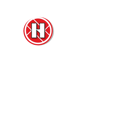
Нова
Двер
м. Ч