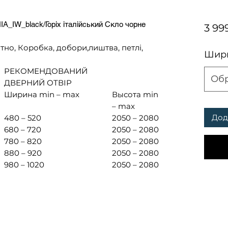
IA_IW_black/Горіх італійський Скло чорне
3 99
тно, Коробка, добори,лиштва, петлі,
Шири
РЕКОМЕНДОВАНИЙ
Об
ДВЕРНИЙ ОТВІР
Ширина min – max
Высота min
– max
Дод
480 – 520
2050 – 2080
680 – 720
2050 – 2080
780 – 820
2050 – 2080
880 – 920
2050 – 2080
980 – 1020
2050 – 2080