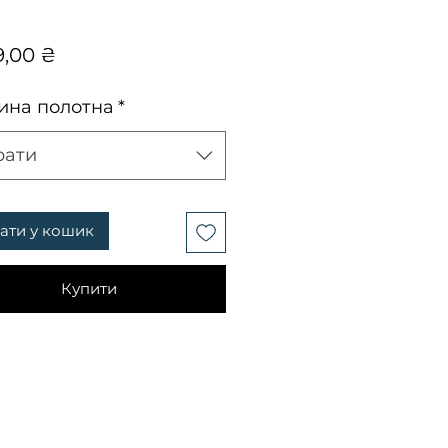
Ціна
9,00 ₴
на полотна
*
рати
ати у кошик
Купити