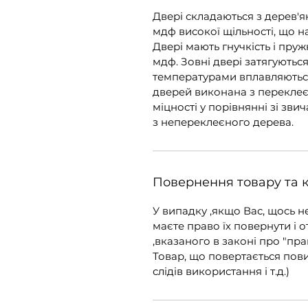
Двері складаються з дерев'я
мдф високої щільності, що н
Двері мають гнучкість і пружн
мдф. Зовні двері затягуютьс
температурами вплавляютьс
дверей виконана з переклеє
міцності у порівнянні зі зв
з непереклеєного дерева.
Повернення товару та 
У випадку ,якщо Вас, щось н
маєте право їх повернути і о
,вказаного в законі про "пра
Товар, що повертається пов
слідів використання і т.д.)