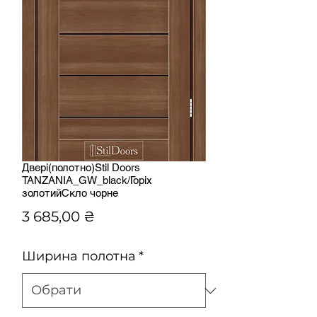
Двері(полотно)Stil Doors
TANZANIA_GW_black/Горіх
золотийСкло чорне
Ціна
3 685,00 ₴
Ширина полотна
*