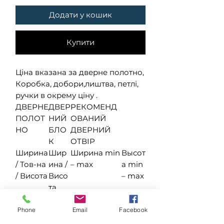
Додати у кошик
Купити
Ціна вказана за дверне полотно,
Коробка, добори,лиштва, петлі,
ручки в окрему ціну .
ДВЕРНЕ
ДВЕР
РЕКОМЕНД
ПОЛОТ
НИЙ
ОВАНИЙ
НО
БЛО
ДВЕРНИЙ
К
ОТВІР
Ширина
Шир
Ширина min
Высот
/ Тов-на
ина /
– max
а min
/ Висота
Висо
– max
та
400 / 40
460 /
480 – 520
2050
/ 2000
2030
–
Phone
Email
Facebook
2080