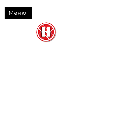
Меню
Нова Підлога
та
Двері
м. Черкаси вул. Б Вишневецького 68
+38 063 630 31 31