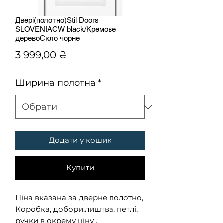
Двері(полотно)Stil Doors
SLOVENIACW black/Кремове
деревоСкло чорне
Ціна
3 999,00 ₴
Ширина полотна
*
Додати у кошик
Купити
Ціна вказана за дверне полотно,
Коробка, добори,лиштва, петлі,
ручки в окрему ціну .