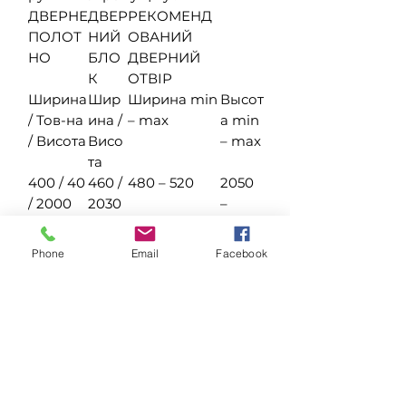
ДВЕРНЕ
ДВЕР
РЕКОМЕНД
ПОЛОТ
НИЙ
ОВАНИЙ
НО
БЛО
ДВЕРНИЙ
К
ОТВІР
Ширина
Шир
Ширина min
Высот
/ Тов-на
ина /
– max
а min
/ Висота
Висо
– max
та
400 / 40
460 /
480 – 520
2050
/ 2000
2030
–
2080
600 / 40
660 /
680 – 720
2050
Phone
Email
Facebook
/ 2000
2030
–
2080
700 / 40
760 /
780 – 820
2050
/ 2000
2030
–
2080
800 / 40
860 /
880 – 920
2050
/ 2000
2030
–