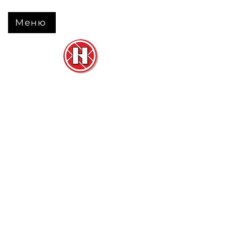
Меню
Нова Підлога
та
Двері
м. Черкаси вул. Б Вишневецького 68
+38 063 630 31 31