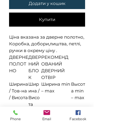
Додати у кошик
Купити
Ціна вказана за дверне полотно,
Коробка, добори,лиштва, петлі,
ручки в окрему ціну .
ДВЕРНЕ
ДВЕР
РЕКОМЕНД
ПОЛОТ
НИЙ
ОВАНИЙ
НО
БЛО
ДВЕРНИЙ
К
ОТВІР
Ширина
Шир
Ширина min
Высот
/ Тов-на
ина /
– max
а min
/ Висота
Висо
– max
та
400 / 40
460 /
480 – 520
2050
/ 2000
2030
–
Phone
Email
Facebook
2080