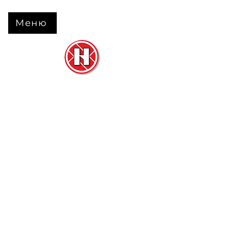
Меню
Нова Підлога
та
Двері
м. Черкаси вул. Б Вишневецького 68
+38 063 630 31 31