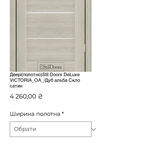
Двері(полотно)Stil Doors DeLuxe
VICTORIA_OA_/Дуб альба Скло
сатин
Ціна
4 260,00 ₴
Ширина полотна
*