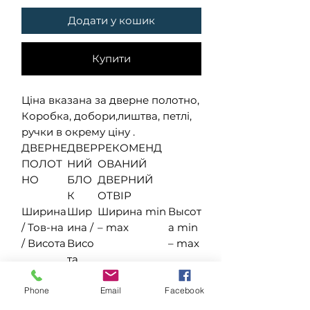
Додати у кошик
Купити
Ціна вказана за дверне полотно,
Коробка, добори,лиштва, петлі,
ручки в окрему ціну .
ДВЕРНЕ
ДВЕР
РЕКОМЕНД
ПОЛОТ
НИЙ
ОВАНИЙ
НО
БЛО
ДВЕРНИЙ
К
ОТВІР
Ширина
Шир
Ширина min
Высот
/ Тов-на
ина /
– max
а min
/ Висота
Висо
– max
та
400 / 40
460 /
480 – 520
2050
/ 2000
2030
–
Phone
Email
Facebook
2080