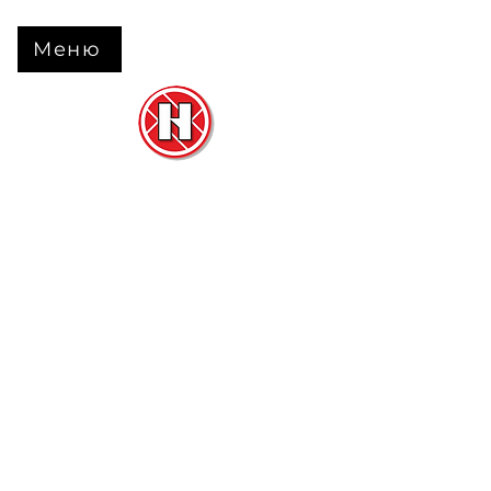
Меню
Нова Підлога
та
Двері
м. Черкаси вул. Б Вишневецького 68
+38 063 630 31 31