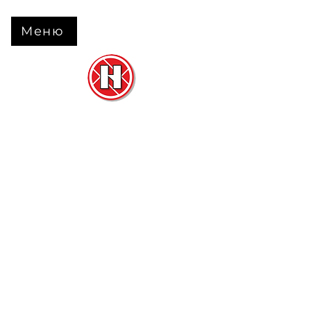
Меню
Нова Підлога
та
Двері
м. Черкаси вул. Б Вишневецького 68
+38 063 630 31 31