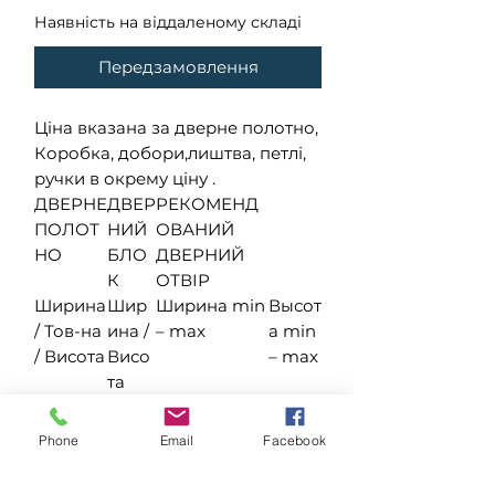
Наявність на віддаленому складі
Передзамовлення
Ціна вказана за дверне полотно,
Коробка, добори,лиштва, петлі,
ручки в окрему ціну .
ДВЕРНЕ
ДВЕР
РЕКОМЕНД
ПОЛОТ
НИЙ
ОВАНИЙ
НО
БЛО
ДВЕРНИЙ
К
ОТВІР
Ширина
Шир
Ширина min
Высот
/ Тов-на
ина /
– max
а min
/ Висота
Висо
– max
та
400 / 40
460 /
480 – 520
2050
/ 2000
2030
–
Phone
Email
Facebook
2080
600 / 40
660 /
680 – 720
2050