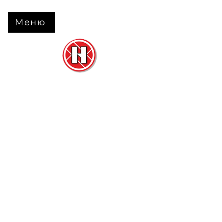
Меню
Нова Підлога
та
Двері
м. Черкаси вул. Б Вишневецького 68
+38 063 630 31 31