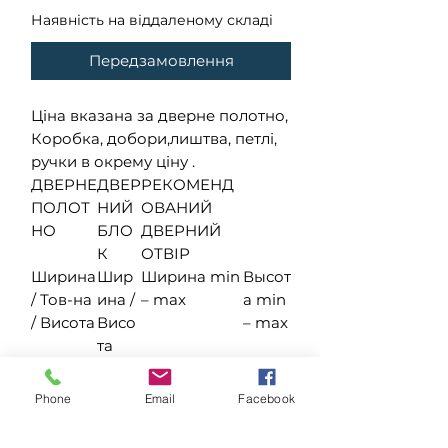
Наявність на віддаленому складі
Передзамовлення
Ціна вказана за дверне полотно,
Коробка, добори,лиштва, петлі,
ручки в окрему ціну .
ДВЕРНЕ
ДВЕР
РЕКОМЕНД
ПОЛОТ
НИЙ
ОВАНИЙ
НО
БЛО
ДВЕРНИЙ
К
ОТВІР
Ширина
Шир
Ширина min
Высот
/ Тов-на
ина /
– max
а min
/ Висота
Висо
– max
та
400 / 40
460 /
480 – 520
2050
/ 2000
2030
–
Phone
Email
Facebook
2080
600 / 40
660 /
680 – 720
2050