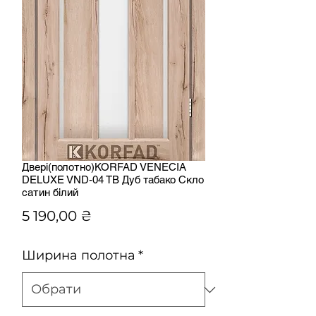
Двері(полотно)KORFAD VENECIA
DELUXE VND-04 TB Дуб табако Скло
сатин білий
Ціна
5 190,00 ₴
Ширина полотна
*