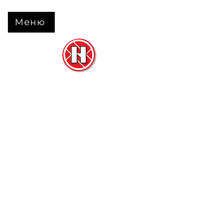
Меню
Нова Підлога
та
Двері
м. Черкаси вул. Б Вишневецького 68
+38 063 630 31 31