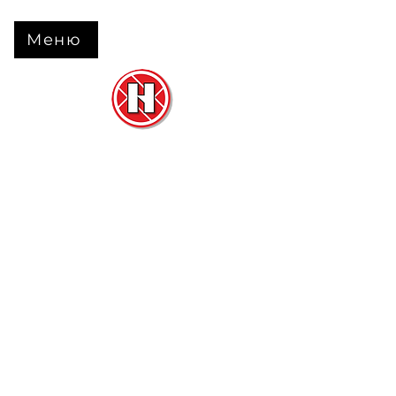
Меню
Нова Підлога
та
Двері
м. Черкаси вул. Б Вишневецького 68
+38 063 630 31 31