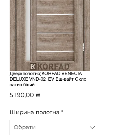
Двері(полотно)KORFAD VENECIA
DELUXE VND-02_EV Еш-вайт Скло
сатин білий
Ціна
5 190,00 ₴
Ширина полотна
*