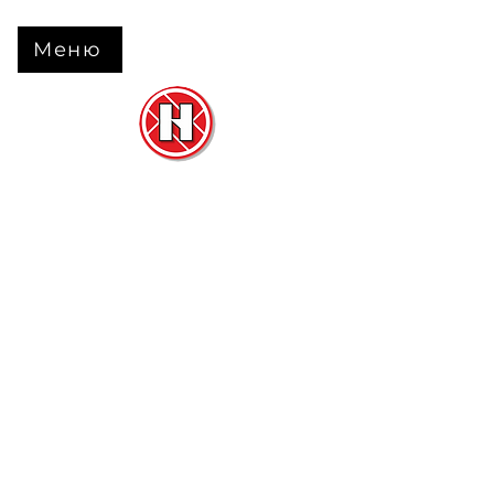
Меню
Нова Підлога
та
Двері
м. Черкаси вул. Б Вишневецького 68
+38 063 630 31 31