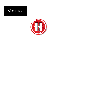
Меню
Нова Підлога
та
Двері
м. Черкаси вул. Б Вишневецького 68
+38 063 630 31 31