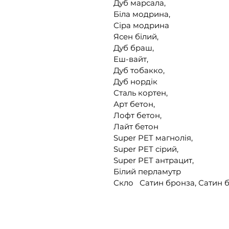
Дуб марсала,
Біла модрина,
Сіра модрина
Ясен білий,
Дуб браш,
Еш-вайт,
Дуб тобакко,
Дуб нордік
Сталь кортен,
Арт бетон,
Лофт бетон,
Лайт бетон
Super PET магнолія,
Super PET сірий,
Super PET антрацит,
Білий перламутр
Скло Сатин бронза, Сатин б