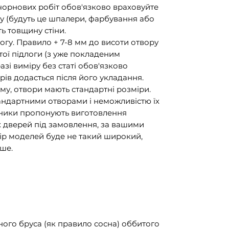
 чорнових робіт обов'язково враховуйте
ку (будуть це шпалери, фарбування або
ть товщину стіни.
огу. Правило + 7-8 мм до висоти отвору
стої підлоги (з уже покладеним
 разі виміру без статі обов'язково
рів додасться після його укладання.
му, отвори мають стандартні розміри.
тандартними отворами і неможливістю їх
обники пропонують виготовлення
 дверей під замовлення, за вашими
бір моделей буде не такий широкий,
ьше.
ного бруса (як правило сосна) оббитого