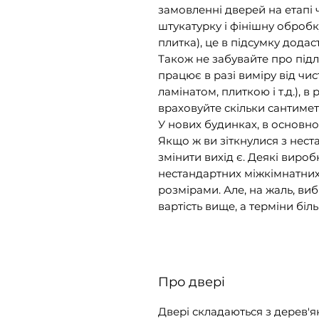
замовленні дверей на етапі
штукатурку і фінішну оброб
плитка), це в підсумку додас
Також не забувайте про підл
працює в разі виміру від чи
ламінатом, плиткою і т.д.), в
враховуйте скільки сантимет
У нових будинках, в основно
Якщо ж ви зіткнулися з нес
змінити вихід є. Деякі вир
нестандартних міжкімнатних
розмірами. Але, на жаль, ви
вартість вище, а терміни біл
Про двері
Двері складаються з дерев'я