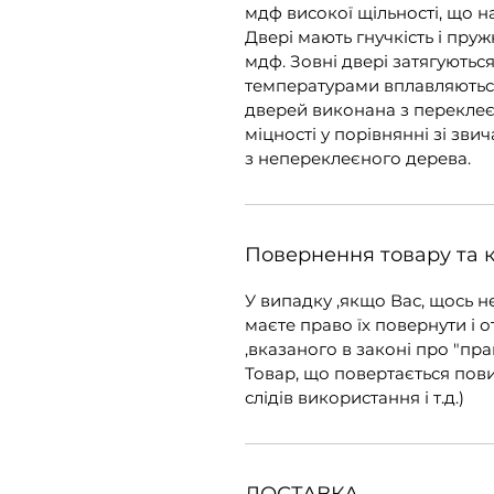
мдф високої щільності, що н
Двері мають гнучкість і пружн
мдф. Зовні двері затягуютьс
температурами вплавляютьс
дверей виконана з переклеє
міцності у порівнянні зі зв
з непереклеєного дерева.
Повернення товару та 
У випадку ,якщо Вас, щось н
маєте право їх повернути і о
,вказаного в законі про "пра
Товар, що повертається пов
слідів використання і т.д.)