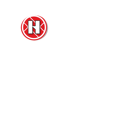
Нова
Двер
м. Ч