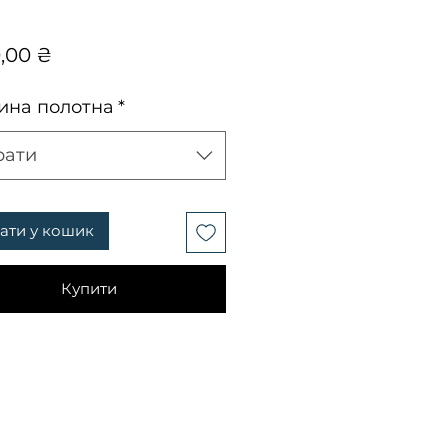
Ціна
0,00 ₴
на полотна
*
рати
ати у кошик
Купити