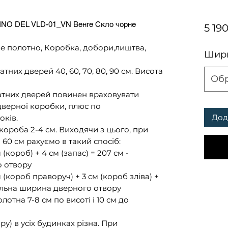
INO DEL VLD-01_VN Венге Скло чорне
5 19
олотно, Коробка, добори,лиштва,
Шири
них дверей 40, 60, 70, 80, 90 см. Висота
Об
натних дверей повинен враховувати
дверної коробки, плюс по
Дод
оків.
ороба 2-4 см. Виходячи з цього, при
60 см рахуємо в такий спосіб:
(короб) + 4 см (запас) = 207 см -
о отвору
(короб праворуч) + 3 см (короб зліва) +
мальна ширина дверного отвору
отна 7-8 см по висоті і 10 см до
у) в усіх будинках різна. При