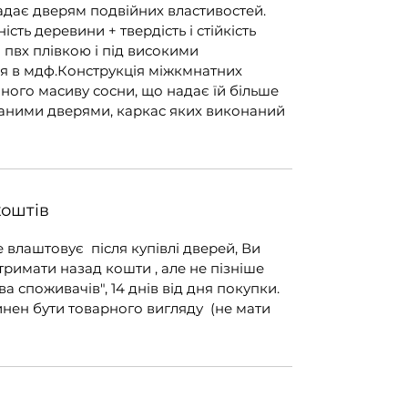
адає дверям подвійних властивостей.
ість деревини + твердість і стійкість
я пвх плівкою і під високими
я в мдф.Конструкція міжкмнатних
ного масиву сосни, що надає їй більше
ичаними дверями, каркас яких виконаний
коштів
е влаштовує після купівлі дверей, Ви
тримати назад кошти , але не пізніше
ва споживачів", 14 днів від дня покупки.
инен бути товарного вигляду (не мати