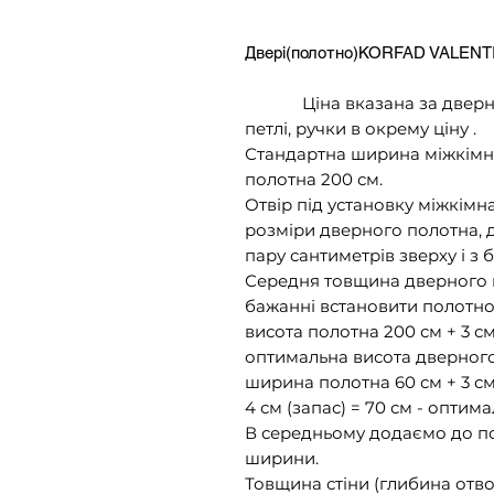
Двері(полотно)KORFAD VALENT
Ціна вказана за дверне п
петлі, ручки в окрему ціну .
Стандартна ширина міжкімнат
полотна 200 см.
Отвір під установку міжкім
розміри дверного полотна, 
пару сантиметрів зверху і з б
Середня товщина дверного к
бажанні встановити полотно 
висота полотна 200 см + 3 см 
оптимальна висота дверног
ширина полотна 60 см + 3 см 
4 см (запас) = 70 см - опти
В середньому додаємо до пол
ширини.
Товщина стіни (глибина отвор