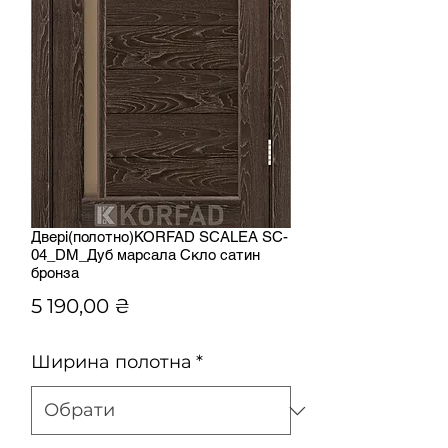
Двері(полотно)KORFAD SCALEA SC-
04_DM_Дуб марсала Скло сатин
бронза
Ціна
5 190,00 ₴
Ширина полотна
*