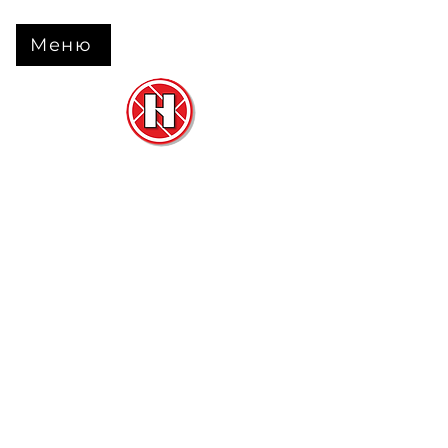
Меню
Нова Підлога
та
Двері
м. Черкаси вул. Б Вишневецького 68
+38 063 630 31 31