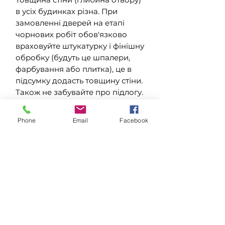
в усіх будинках різна. При
замовленні дверей на етапі
чорнових робіт обов'язково
враховуйте штукатурку і фінішну
обробку (будуть це шпалери,
фарбування або плитка), це в
підсумку додасть товщину стіни.
Також не забувайте про підлогу.
Правило + 7-8 мм до висоти
отвору працює в разі виміру від
Phone
Email
Facebook
чистої підлоги (з уже
покладеним ламінатом, плиткою
і т.д.), в разі виміру без статі
обов'язково враховуйте скільки
сантиметрів додасться після
його укладання.
У нових будинках, в основному,
отвори мають стандартні
розміри. Якщо ж ви зіткнулися з