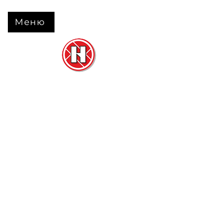
Меню
Нова Підлога
та
Двері
м. Черкаси вул. Б Вишневецького 68
+38 063 630 31 31