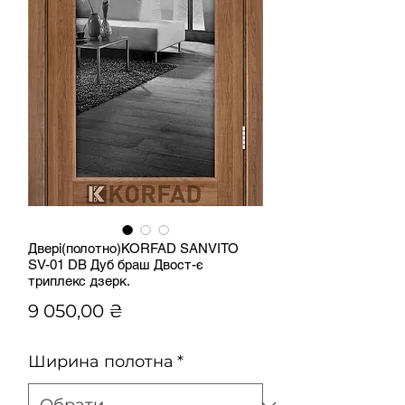
Двері(полотно)KORFAD SANVITO
SV-01 DВ Дуб браш Двост-є
триплекс дзерк.
Ціна
9 050,00 ₴
Ширина полотна
*