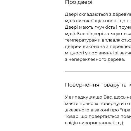
Про двері
Двері складаються з дерев'я
мдф високої щільності, що н
Двері мають гнучкість і пружн
мдф. Зовні двері затягуютьс
температурами вплавляютьс
дверей виконана з переклеє
міцності у порівнянні зі зв
з непереклеєного дерева.
Повернення товару та 
У випадку ,якщо Вас, щось н
маєте право їх повернути і о
,вказаного в законі про "пра
Товар, що повертається пов
слідів використання і т.д.)