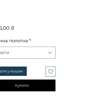
Ціна
5,00 ₴
на полотна
*
рати
ати у кошик
Купити