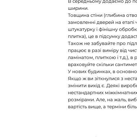
В середньому додаємо до пол
ширини.
Товщина стіни (глибина отвор
замовленні дверей на етапі
штукатурку і фінішну оброб
плитка), це в підсумку додас
Також не забувайте про підл
працює в разі виміру від чи
ламінатом, плиткою і т.д.), в
враховуйте скільки сантимет
У нових будинках, в основно
Якщо ж ви зіткнулися з нес
змінити вихід є. Деякі вир
нестандартних міжкімнатних
розмірами. Але, на жаль, ви
вартість вище, а терміни біл