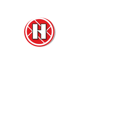
Нова
Двер
м. Ч