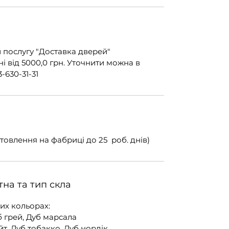
 послугу "Доставка дверей"
 від 5000,0 грн. Уточнити можна в
-630-31-31
товлення на фабриці до 25 роб. днів)
на та тип скла
их кольорах:
уб грей, Дуб марсала
йт, Дуб тобакко, Дуб нордік