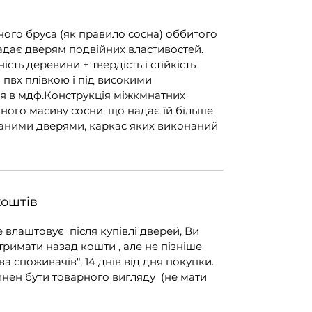
ного бруса (як правило сосна) оббитого
адає дверям подвійних властивостей.
ість деревини + твердість і стійкість
я пвх плівкою і під високими
я в мдф.Конструкція міжкмнатних
ного масиву сосни, що надає їй більше
ичаними дверями, каркас яких виконаний
коштів
е влаштовує після купівлі дверей, Ви
тримати назад кошти , але не пізніше
ва споживачів", 14 днів від дня покупки.
инен бути товарного вигляду (не мати