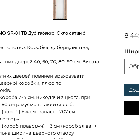
O SR-01 TB Дуб табакко_Скло сатин б
8 44
олотно, Коробка, добори,лиштва,
Шири
них дверей 40, 60, 70, 80, 90 см. Висота
Об
натних дверей повинен враховувати
дверної коробки, плюс по
Дод
оків.
ороба 2-4 см. Виходячи з цього, при
60 см рахуємо в такий спосіб:
(короб) + 4 см (запас) = 207 см -
о отвору
(короб праворуч) + 3 см (короб зліва) +
мальна ширина дверного отвору