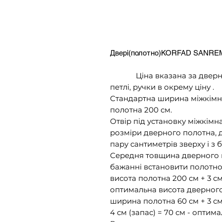
Двері(полотно)KORFAD SANREM
Ціна вказана за дверне п
петлі, ручки в окрему ціну .
Стандартна ширина міжкімнат
полотна 200 см.
Отвір під установку міжкім
розміри дверного полотна, 
пару сантиметрів зверху і з б
Середня товщина дверного к
бажанні встановити полотно 
висота полотна 200 см + 3 см 
оптимальна висота дверног
ширина полотна 60 см + 3 см 
4 см (запас) = 70 см - опти