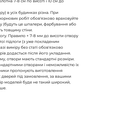
отна 7-8 см по висоті і 10 см до
у) в усіх будинках різна. При
 чорнових робіт обов'язково враховуйте
ку (будуть це шпалери, фарбування або
ть товщину стіни.
огу. Правило + 7-8 мм до висоти отвору
стої підлоги (з уже покладеним
 разі виміру без статі обов'язково
рів додасться після його укладання.
му, отвори мають стандартні розміри.
тандартними отворами і неможливістю їх
обники пропонують виготовлення
 дверей під замовлення, за вашими
бір моделей буде не такий широкий,
ьше.