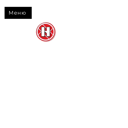
Меню
Нова Підлога
та
Двері
м. Черкаси вул. Б Вишневецького 68
+38 063 630 31 31