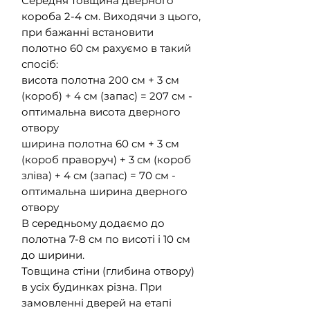
Середня товщина дверного
короба 2-4 см. Виходячи з цього,
при бажанні встановити
полотно 60 см рахуємо в такий
спосіб:
висота полотна 200 см + 3 см
(короб) + 4 см (запас) = 207 см -
оптимальна висота дверного
отвору
ширина полотна 60 см + 3 см
(короб праворуч) + 3 см (короб
зліва) + 4 см (запас) = 70 см -
оптимальна ширина дверного
отвору
В середньому додаємо до
полотна 7-8 см по висоті і 10 см
до ширини.
Товщина стіни (глибина отвору)
в усіх будинках різна. При
замовленні дверей на етапі