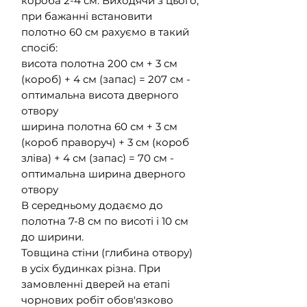
короба 2-4 см. Виходячи з цього,
при бажанні встановити
полотно 60 см рахуємо в такий
спосіб:
висота полотна 200 см + 3 см
(короб) + 4 см (запас) = 207 см -
оптимальна висота дверного
отвору
ширина полотна 60 см + 3 см
(короб праворуч) + 3 см (короб
зліва) + 4 см (запас) = 70 см -
оптимальна ширина дверного
отвору
В середньому додаємо до
полотна 7-8 см по висоті і 10 см
до ширини.
Товщина стіни (глибина отвору)
в усіх будинках різна. При
замовленні дверей на етапі
чорнових робіт обов'язково