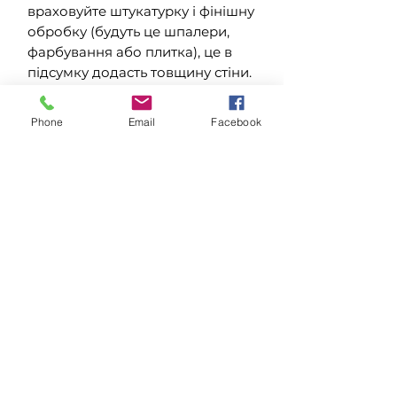
враховуйте штукатурку і фінішну
обробку (будуть це шпалери,
фарбування або плитка), це в
підсумку додасть товщину стіни.
Також не забувайте про підлогу.
Правило + 7-8 мм до висоти
Phone
Email
Facebook
отвору працює в разі виміру від
чистої підлоги (з уже
покладеним ламінатом, плиткою
і т.д.), в разі виміру без статі
обов'язково враховуйте скільки
сантиметрів додасться після
його укладання.
У нових будинках, в основному,
отвори мають стандартні
розміри. Якщо ж ви зіткнулися з
нестандартними отворами і
неможливістю їх змінити вихід є.
Деякі виробники пропонують