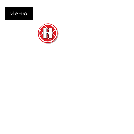
Меню
Нова Підлога
та
Двері
м. Черкаси вул. Б Вишневецького 68
+38 063 630 31 31