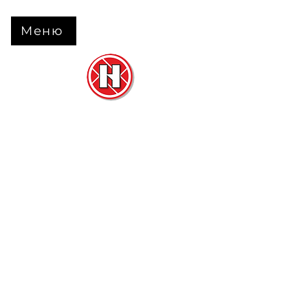
Меню
Нова Підлога
та
Двері
м. Черкаси вул. Б Вишневецького 68
+38 063 630 31 31