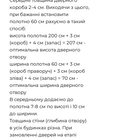
Середня товщина дверного
короба 2-4 см. Виходячи з цього,
при бажанні встановити
полотно 60 см рахуємо в такий
спосіб:
висота полотна 200 см + 3 см
(короб) + 4 см (запас) = 207 см -
оптимальна висота дверного
отвору
ширина полотна 60 см + 3 см
(короб праворуч) + 3 см (короб
зліва) + 4 см (запас) = 70 см -
оптимальна ширина дверного
отвору
В середньому додаємо до
полотна 7-8 см по висоті і 10 см
до ширини.
Товщина стіни (глибина отвору)
в усіх будинках різна. При
замовленні дверей на етапі