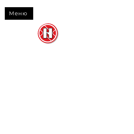
Меню
Нова Підлога
та
Двері
м. Черкаси вул. Б Вишневецького 68
+38 063 630 31 31