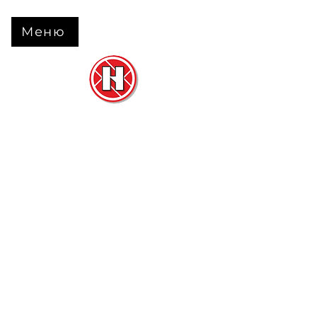
Меню
Нова Підлога
та
Двері
м. Черкаси вул. Б Вишневецького 68
+38 063 630 31 31