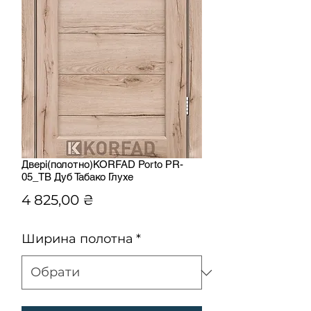
Двері(полотно)KORFAD Porto РR-
05_TB Дуб Табако Глухе
Ціна
4 825,00 ₴
Ширина полотна
*