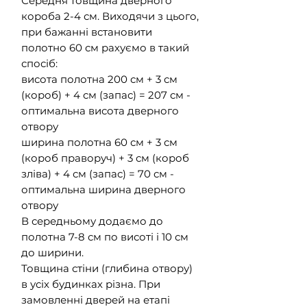
Середня товщина дверного
короба 2-4 см. Виходячи з цього,
при бажанні встановити
полотно 60 см рахуємо в такий
спосіб:
висота полотна 200 см + 3 см
(короб) + 4 см (запас) = 207 см -
оптимальна висота дверного
отвору
ширина полотна 60 см + 3 см
(короб праворуч) + 3 см (короб
зліва) + 4 см (запас) = 70 см -
оптимальна ширина дверного
отвору
В середньому додаємо до
полотна 7-8 см по висоті і 10 см
до ширини.
Товщина стіни (глибина отвору)
в усіх будинках різна. При
замовленні дверей на етапі