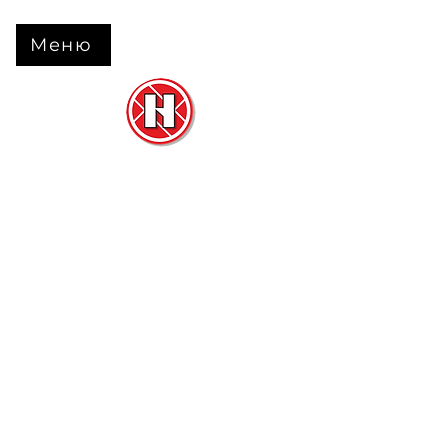
Меню
Нова Підлога
та
Двері
м. Черкаси вул. Б Вишневецького 68
+38 063 630 31 31