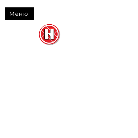
Меню
Нова Підлога
та
Двері
м. Черкаси вул. Б Вишневецького 68
+38 063 630 31 31