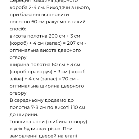
Середня товщина дверного
короба 2-4 см. Виходячи з цього,
при бажанні встановити
полотно 60 см рахуємо в такий
спосіб:
висота полотна 200 см + 3 см
(короб) + 4 см (запас) = 207 см -
оптимальна висота дверного
отвору
ширина полотна 60 см + 3 см
(короб праворуч) + 3 см (короб
зліва) + 4 см (запас) = 70 см -
оптимальна ширина дверного
отвору
В середньому додаємо до
полотна 7-8 см по висоті і 10 см
до ширини.
Товщина стіни (глибина отвору)
в усіх будинках різна. При
замовленні дверей на етапі