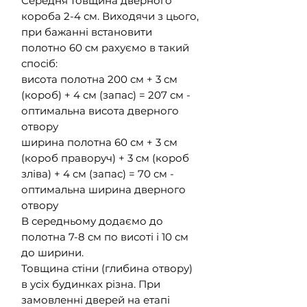
Середня товщина дверного
короба 2-4 см. Виходячи з цього,
при бажанні встановити
полотно 60 см рахуємо в такий
спосіб:
висота полотна 200 см + 3 см
(короб) + 4 см (запас) = 207 см -
оптимальна висота дверного
отвору
ширина полотна 60 см + 3 см
(короб праворуч) + 3 см (короб
зліва) + 4 см (запас) = 70 см -
оптимальна ширина дверного
отвору
В середньому додаємо до
полотна 7-8 см по висоті і 10 см
до ширини.
Товщина стіни (глибина отвору)
в усіх будинках різна. При
замовленні дверей на етапі