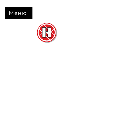
Меню
Нова Підлога
та
Двері
м. Черкаси вул. Б Вишневецького 68
+38 063 630 31 31