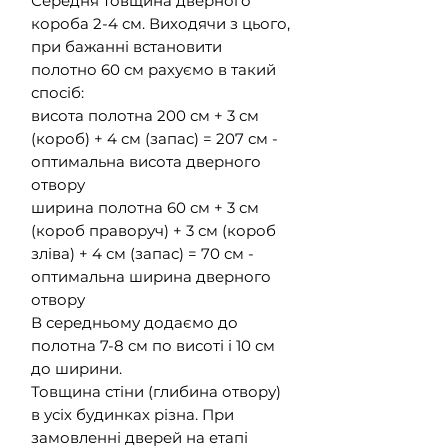
Середня товщина дверного
короба 2-4 см. Виходячи з цього,
при бажанні встановити
полотно 60 см рахуємо в такий
спосіб:
висота полотна 200 см + 3 см
(короб) + 4 см (запас) = 207 см -
оптимальна висота дверного
отвору
ширина полотна 60 см + 3 см
(короб праворуч) + 3 см (короб
зліва) + 4 см (запас) = 70 см -
оптимальна ширина дверного
отвору
В середньому додаємо до
полотна 7-8 см по висоті і 10 см
до ширини.
Товщина стіни (глибина отвору)
в усіх будинках різна. При
замовленні дверей на етапі