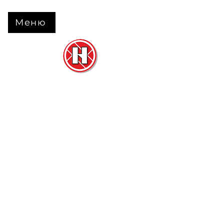
Меню
Нова Підлога
та
Двері
м. Черкаси вул. Б Вишневецького 68
+38 063 630 31 31