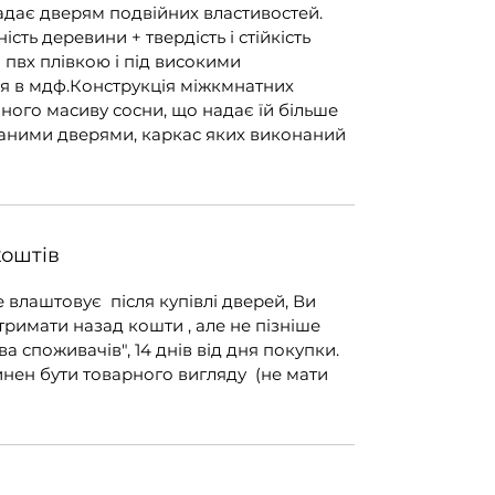
адає дверям подвійних властивостей.
ість деревини + твердість і стійкість
я пвх плівкою і під високими
я в мдф.Конструкція міжкмнатних
ного масиву сосни, що надає їй більше
ичаними дверями, каркас яких виконаний
коштів
е влаштовує після купівлі дверей, Ви
тримати назад кошти , але не пізніше
ва споживачів", 14 днів від дня покупки.
инен бути товарного вигляду (не мати