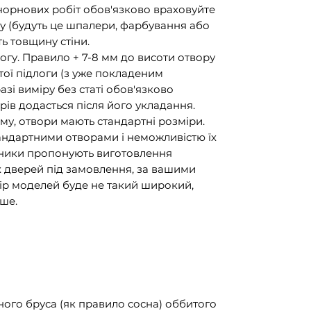
 чорнових робіт обов'язково враховуйте
ку (будуть це шпалери, фарбування або
ть товщину стіни.
огу. Правило + 7-8 мм до висоти отвору
стої підлоги (з уже покладеним
 разі виміру без статі обов'язково
рів додасться після його укладання.
му, отвори мають стандартні розміри.
тандартними отворами і неможливістю їх
обники пропонують виготовлення
 дверей під замовлення, за вашими
бір моделей буде не такий широкий,
ьше.
ного бруса (як правило сосна) оббитого