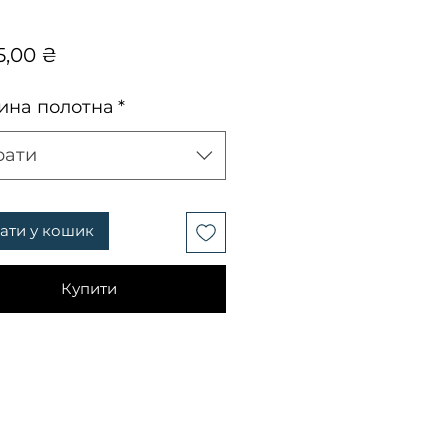
Ціна
5,00 ₴
на полотна
*
рати
ати у кошик
Купити