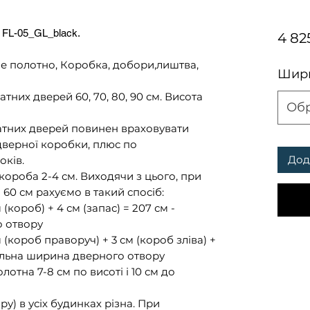
 FL-05_GL_black.
4 82
олотно, Коробка, добори,лиштва,
Шири
них дверей 60, 70, 80, 90 см. Висота
Об
натних дверей повинен враховувати
дверної коробки, плюс по
Дод
оків.
ороба 2-4 см. Виходячи з цього, при
60 см рахуємо в такий спосіб:
(короб) + 4 см (запас) = 207 см -
о отвору
(короб праворуч) + 3 см (короб зліва) +
мальна ширина дверного отвору
отна 7-8 см по висоті і 10 см до
у) в усіх будинках різна. При