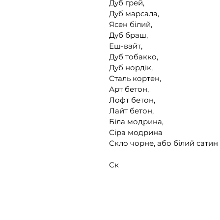
Дуб грей,
Дуб марсала,
Ясен білий,
Дуб браш,
Еш-вайт,
Дуб тобакко,
Дуб нордік,
Сталь кортен,
Арт бетон,
Лофт бетон,
Лайт бетон,
Біла модрина,
Сіра модрина
Скло чорне, або білий сатин
Ск