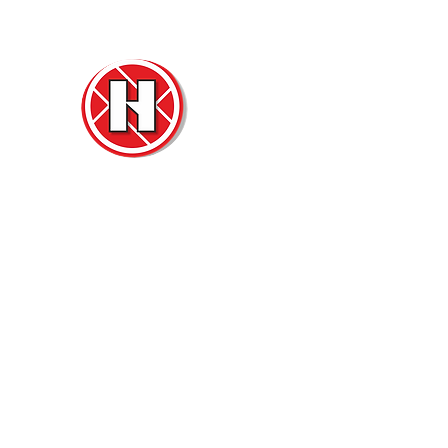
Нова
Двер
м. Ч