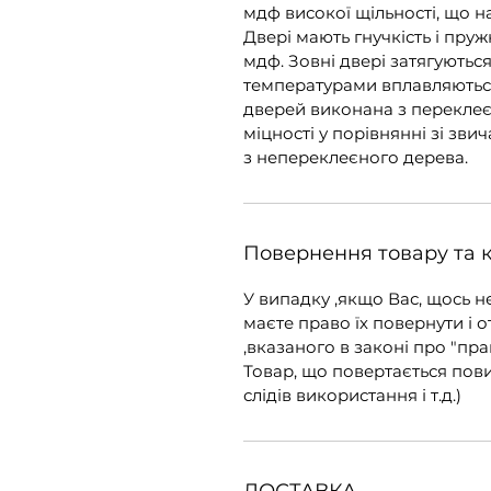
мдф високої щільності, що н
Двері мають гнучкість і пружн
мдф. Зовні двері затягуютьс
температурами вплавляютьс
дверей виконана з переклеє
міцності у порівнянні зі зв
з непереклеєного дерева.
Повернення товару та 
У випадку ,якщо Вас, щось н
маєте право їх повернути і о
,вказаного в законі про "пра
Товар, що повертається пов
слідів використання і т.д.)