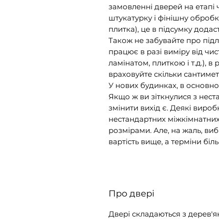
замовленні дверей на етапі
штукатурку і фінішну оброб
плитка), це в підсумку додас
Також не забувайте про підл
працює в разі виміру від чи
ламінатом, плиткою і т.д.), в
враховуйте скільки сантимет
У нових будинках, в основно
Якщо ж ви зіткнулися з нес
змінити вихід є. Деякі вир
нестандартних міжкімнатних
розмірами. Але, на жаль, ви
вартість вище, а терміни біл
Про двері
Двері складаються з дерев'я