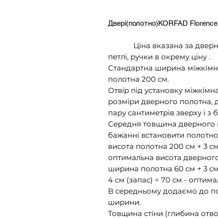
Двері(полотно)KORFAD Flоrence
Ціна вказана за дверне п
петлі, ручки в окрему ціну .
Стандартна ширина міжкімнат
полотна 200 см.
Отвір під установку міжкім
розміри дверного полотна, 
пару сантиметрів зверху і з б
Середня товщина дверного к
бажанні встановити полотно 
висота полотна 200 см + 3 см 
оптимальна висота дверног
ширина полотна 60 см + 3 см 
4 см (запас) = 70 см - опти
В середньому додаємо до пол
ширини.
Товщина стіни (глибина отвор