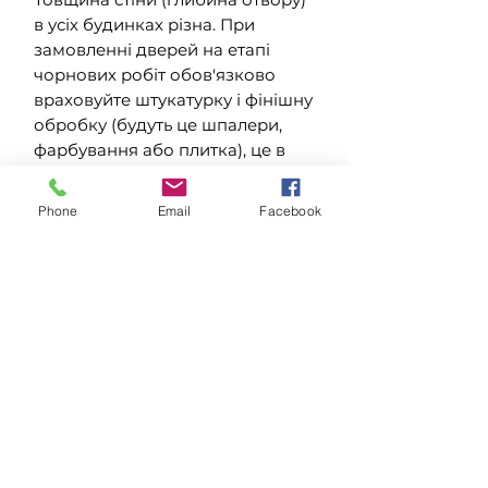
в усіх будинках різна. При
замовленні дверей на етапі
чорнових робіт обов'язково
враховуйте штукатурку і фінішну
обробку (будуть це шпалери,
фарбування або плитка), це в
підсумку додасть товщину стіни.
Також не забувайте про підлогу.
Phone
Email
Facebook
Правило + 7-8 мм до висоти
отвору працює в разі виміру від
чистої підлоги (з уже
покладеним ламінатом, плиткою
і т.д.), в разі виміру без статі
обов'язково враховуйте скільки
сантиметрів додасться після
його укладання.
У нових будинках, в основному,
отвори мають стандартні
розміри. Якщо ж ви зіткнулися з