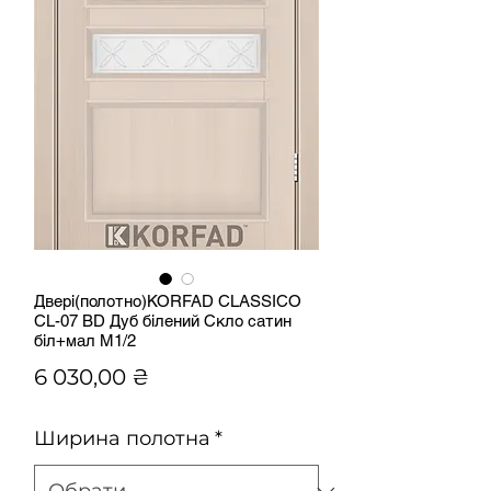
Двері(полотно)KORFAD CLASSICO
CL-07 BD Дуб білений Скло сатин
біл+мал М1/2
Ціна
6 030,00 ₴
Ширина полотна
*