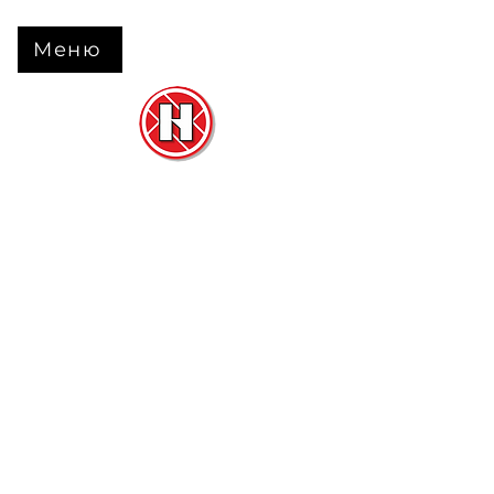
Меню
Нова Підлога
та
Двері
м. Черкаси вул. Б Вишневецького 68
+38 063 630 31 31