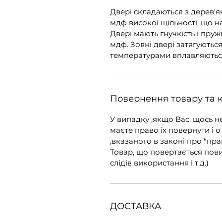
Двері складаються з дерев'я
мдф високої щільності, що н
Двері мають гнучкість і пружн
мдф. Зовні двері затягуютьс
температурами вплавляютьс
Повернення товару та 
У випадку ,якщо Вас, щось н
маєте право їх повернути і о
,вказаного в законі про "пра
Товар, що повертається пов
слідів використання і т.д.)
ДОСТАВКА