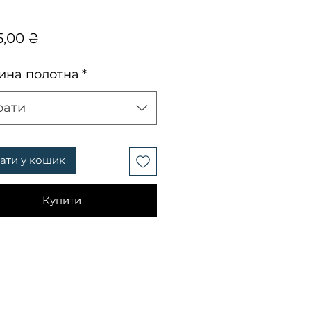
Ціна
5,00 ₴
на полотна
*
рати
ати у кошик
Купити