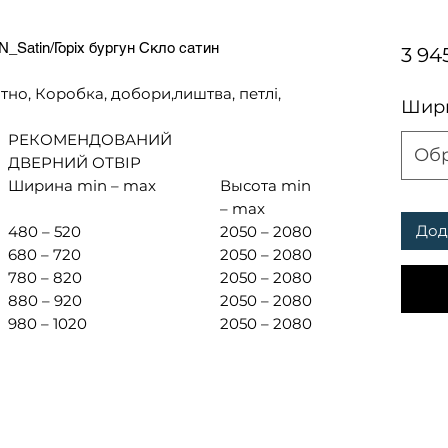
_Satin/Горіх бургун Скло сатин
3 94
тно, Коробка, добори,лиштва, петлі,
Шири
РЕКОМЕНДОВАНИЙ
Об
ДВЕРНИЙ ОТВІР
Ширина min – max
Высота min
– max
Дод
480 – 520
2050 – 2080
680 – 720
2050 – 2080
780 – 820
2050 – 2080
880 – 920
2050 – 2080
980 – 1020
2050 – 2080