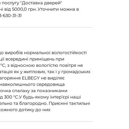
 послугу "Доставка дверей"
 від 5000,0 грн. Уточнити можна в
-630-31-31
до виробів нормальної вологостійкості
ції всередині приміщень при
 °C, з відносною вологістю повітря не
ація як у житлових, так і у громадських
загоряння ELBEGY не виділяє
 навколишнього середовища
очка спалаху за показниками
 300 °С.У будь-якому інтер’єрі наші
ельно та благородно. Приємні тактильні
кожного дотику до них