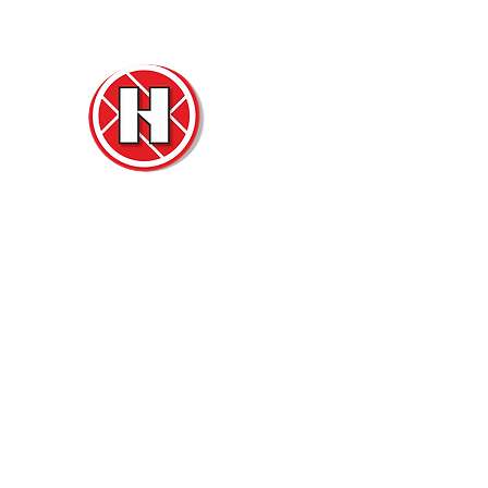
Нова
Двер
м. Ч