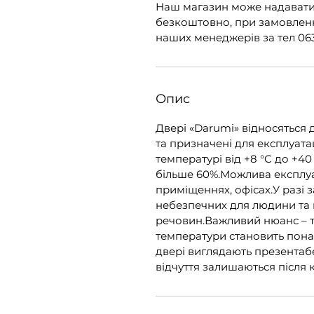
Наш магазин може надавати
безкоштовно, при замовленні
наших менеджерів за тел 063
Опис
Двері «Darumi» відносяться 
та призначені для експлуата
температурі від +8 °C до +40
більше 60%.Можлива експлуат
приміщеннях, офісах.У разі 
небезпечних для людини та
речовин.Важливий нюанс – т
температури становить понад
двері виглядають презентаб
відчуття залишаються після 