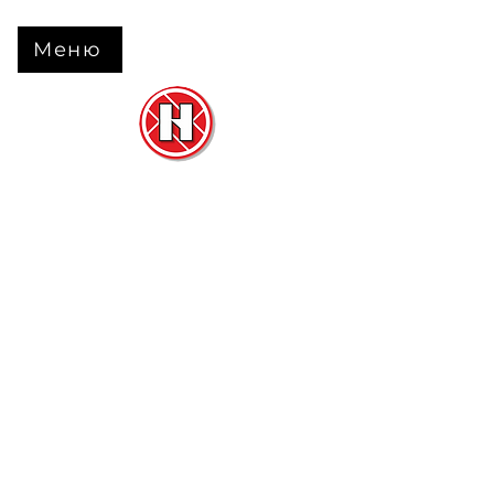
Меню
Нова Підлога
та
Двері
м. Черкаси вул. Б Вишневецького 68
+38 063 630 31 31