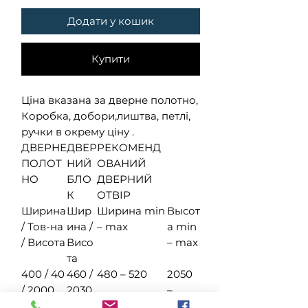
Додати у кошик
Купити
Ціна вказана за дверне полотно,
Коробка, добори,лиштва, петлі,
ручки в окрему ціну .
ДВЕРНЕ
ДВЕР
РЕКОМЕНД
ПОЛОТ
НИЙ
ОВАНИЙ
НО
БЛО
ДВЕРНИЙ
К
ОТВІР
Ширина
Шир
Ширина min
Высот
/ Тов-на
ина /
– max
а min
/ Висота
Висо
– max
та
400 / 40
460 /
480 – 520
2050
/ 2000
2030
–
2080