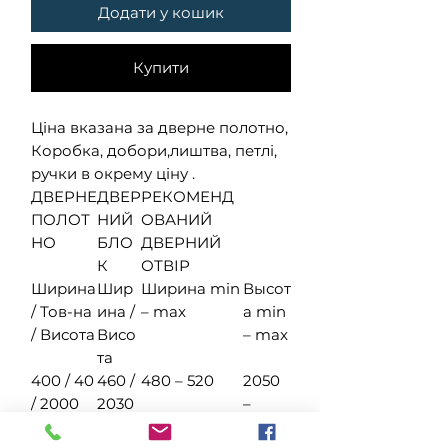
Додати у кошик
Купити
Ціна вказана за дверне полотно,
Коробка, добори,лиштва, петлі,
ручки в окрему ціну .
ДВЕРНЕ
ДВЕР
РЕКОМЕНД
ПОЛОТ
НИЙ
ОВАНИЙ
НО
БЛО
ДВЕРНИЙ
К
ОТВІР
Ширина
Шир
Ширина min
Высот
/ Тов-на
ина /
– max
а min
/ Висота
Висо
– max
та
400 / 40
460 /
480 – 520
2050
/ 2000
2030
–
2080