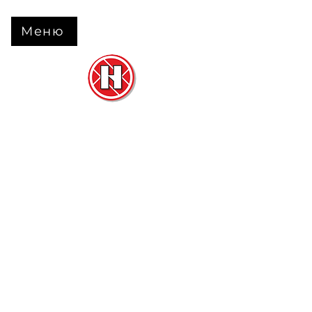
Меню
Нова Підлога
та
Двері
м. Черкаси вул. Б Вишневецького 68
+38 063 630 31 31